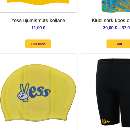
Yess ujumismüts kollane
Klubi särk koos 
11,00
€
30,00
€
–
37,
Lisa korvi
Vali