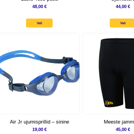
48,00
€
44,00
€
Vali
Vali
Air Jr ujumisprillid – sinine
Meeste jamm
19,00
€
45,00
€