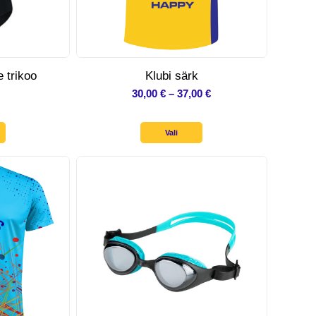
 trikoo
Klubi särk
Hinnavahemik:
30,00
€
–
37,00
€
30,00 €
kuni
Vali
37,00 €