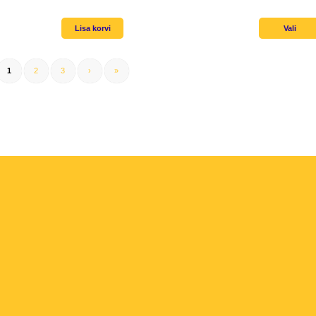
Lisa korvi
Vali
1
2
3
›
»