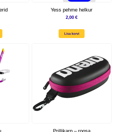
erid
Yess pehme helkur
2,00
€
Lisa korvi
u
Prillikarp – roosa