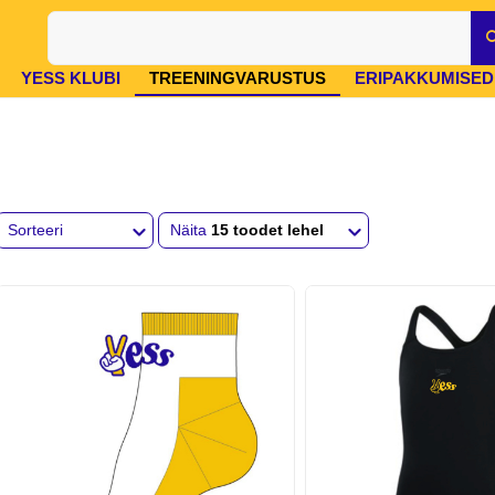
YESS KLUBI
TREENINGVARUSTUS
ERIPAKKUMISED
Sorteeri
Näita
15 toodet lehel