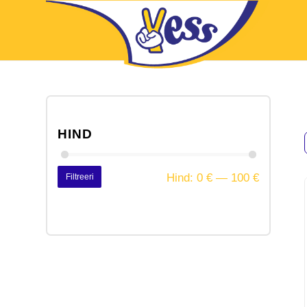
HIND
Hind:
0 €
—
100 €
Filtreeri