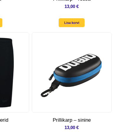
13,00
€
Lisa korvi
erid
Prillikarp – sinine
13,00
€