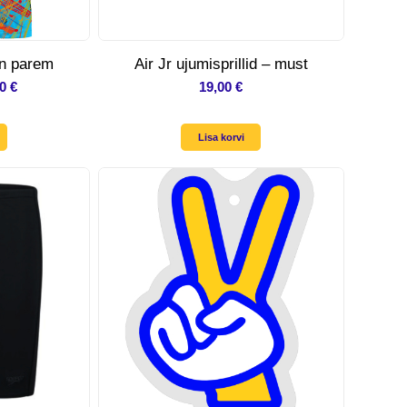
on parem
Air Jr ujumisprillid – must
Hinnavahemik:
00
€
19,00
€
30,00 €
kuni
Lisa korvi
37,00 €