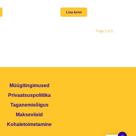
Lisa korvi
Page 1 of 8
Müügitingimused
Privaatsuspoliitika
Taganemisõigus
Makseviisid
Kohaletoimetamine