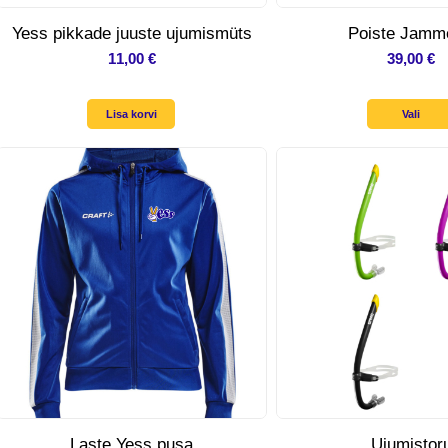
Yess pikkade juuste ujumismüts
Poiste Jamm
11,00
€
39,00
€
Lisa korvi
Vali
Laste Yess pusa
Ujumistor