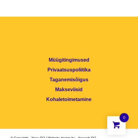
Müügitingimused
Privaatsuspoliitika
Taganemisõigus
Makseviisid
Kohaletoimetamine
0
© Copyright - Yess OÜ | Website design by - Anyweb OÜ