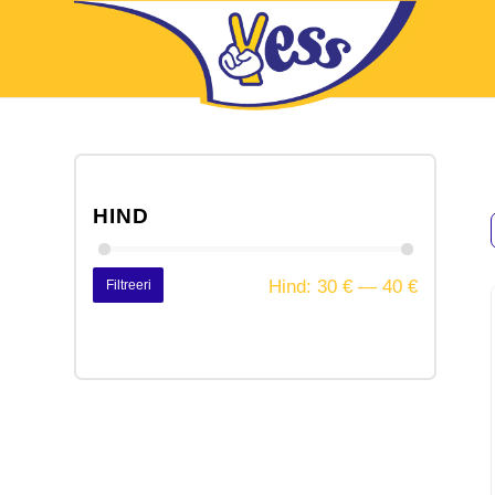
HIND
Hind:
30 €
—
40 €
Filtreeri