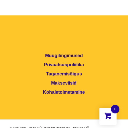
Müügitingimused
Privaatsuspoliitika
Taganemisõigus
Makseviisid
Kohaletoimetamine
0
© Copyright - Yess OÜ | Website design by - Anyweb OÜ