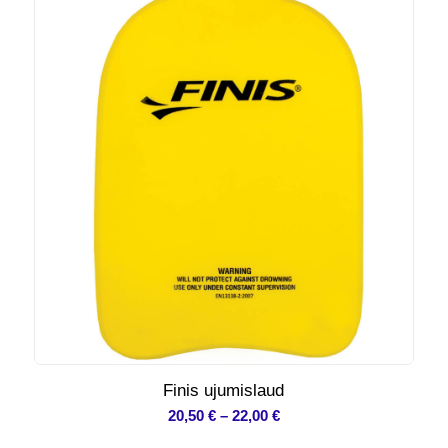
Finis ujumislaud
Hinnavahemik:
20,50
€
–
22,00
€
20,50 €