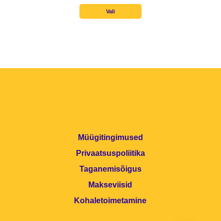
kuni
Vali
22,00 €
Müügitingimused
Privaatsuspoliitika
Taganemisõigus
Makseviisid
Kohaletoimetamine