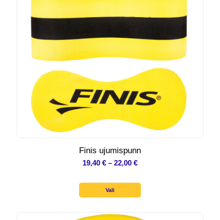
Finis ujumispunn
Hinnavahemik:
19,40
€
–
22,00
€
19,40 €
kuni
Vali
22,00 €