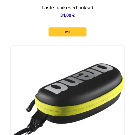
Laste lühikesed püksid
34,00
€
Vali