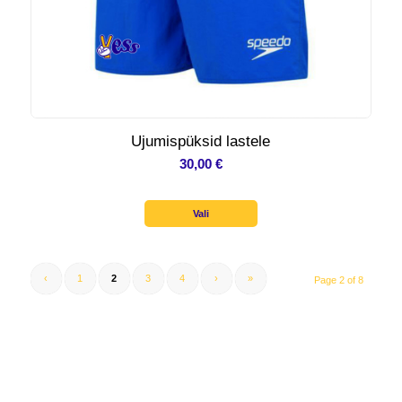
Ujumispüksid lastele
30,00
€
Vali
‹
1
2
3
4
›
»
Page 2 of 8