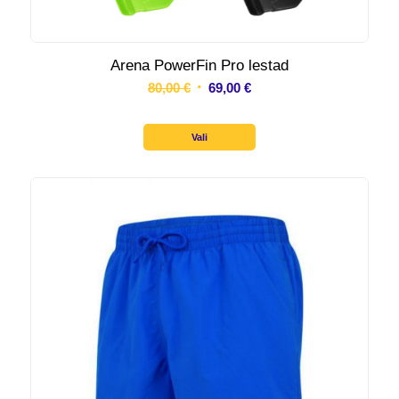
Arena PowerFin Pro lestad
Algne
Praegune
80,00
€
69,00
€
hind
hind
oli:
on:
Vali
80,00 €.
69,00 €.