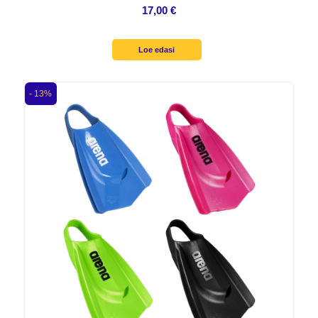
17,00
€
Loe edasi
- 13%