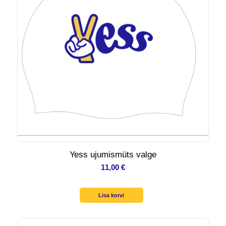
Yess ujumismüts valge
11,00
€
Lisa korvi