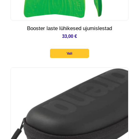
Booster laste lühikesed ujumislestad
33,00
€
Vali