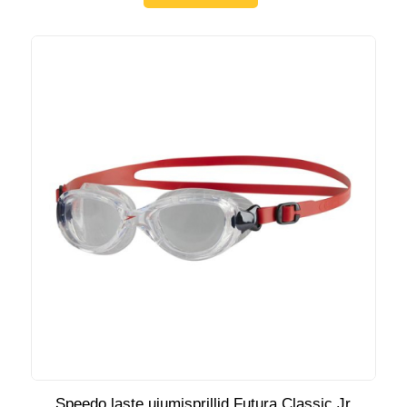
Speedo laste ujumisprillid Futura Classic Jr