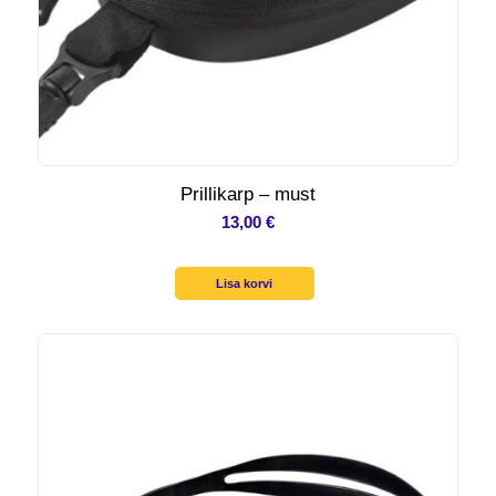
Prillikarp – must
13,00
€
Lisa korvi