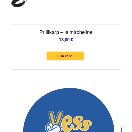
Prillikarp – laimiroheline
13,00
€
Lisa korvi