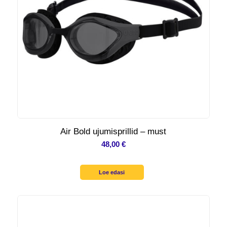
Air Bold ujumisprillid – must
48,00
€
Loe edasi