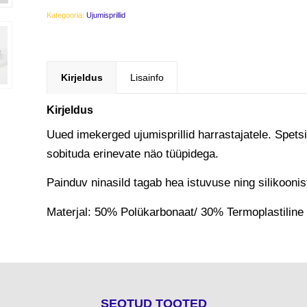
Kategooria:
Ujumisprillid
Kirjeldus
Lisainfo
Kirjeldus
Uued imekerged ujumisprillid harrastajatele. Spetsiaa
sobituda erinevate näo tüüpidega.
Painduv ninasild tagab hea istuvuse ning silikoonist
Materjal: 50% Polükarbonaat/ 30% Termoplastilin
SEOTUD TOOTED