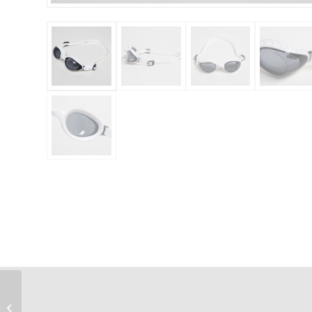
Naiste lühikesed püksid