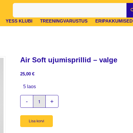
YESS KLUBI
TREENINGVARUSTUS
ERIPAKKUMISED
Air Soft ujumisprillid – valge
25,00
€
5 laos
Lisa korvi