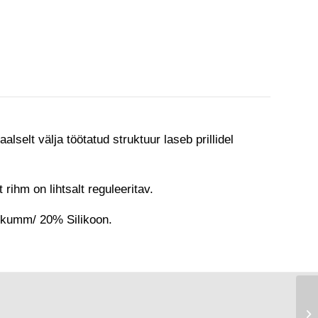
lselt välja töötatud struktuur laseb prillidel
 rihm on lihtsalt reguleeritav.
e kumm/ 20% Silikoon.