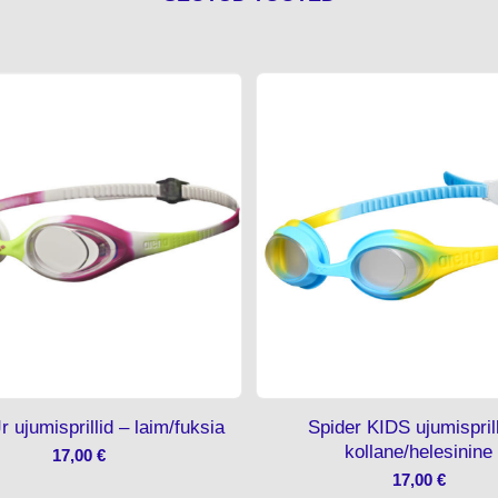
r ujumisprillid – laim/fuksia
Spider KIDS ujumisprill
kollane/helesinine
17,00
€
17,00
€