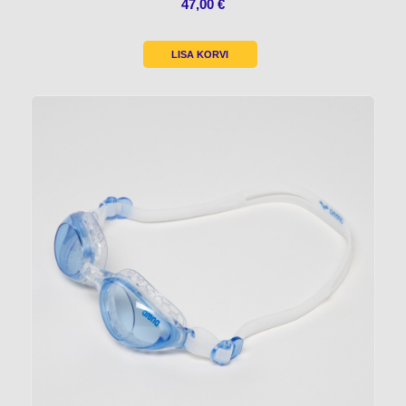
47,00
€
LISA KORVI