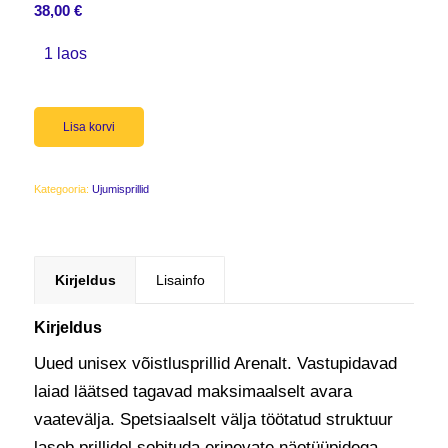
38,00
€
1 laos
Lisa korvi
Kategooria:
Ujumisprillid
Kirjeldus
Lisainfo
Kirjeldus
Uued unisex võistlusprillid Arenalt. Vastupidavad
laiad läätsed tagavad maksimaalselt avara
vaatevälja. Spetsiaalselt välja töötatud struktuur
laseb prillidel sobituda erinevate näotüüpidega.