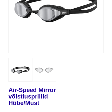
Air-Speed Mirror
võistlusprillid
Hõbe/Must