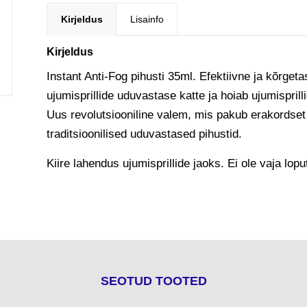
Kirjeldus
Lisainfo
Kirjeldus
Instant Anti-Fog pihusti 35ml. Efektiivne ja kõrget
ujumisprillide uduvastase katte ja hoiab ujumispri
Uus revolutsiooniline valem, mis pakub erakordset 
traditsioonilised uduvastased pihustid.
Kiire lahendus ujumisprillide jaoks. Ei ole vaja lo
SEOTUD TOOTED