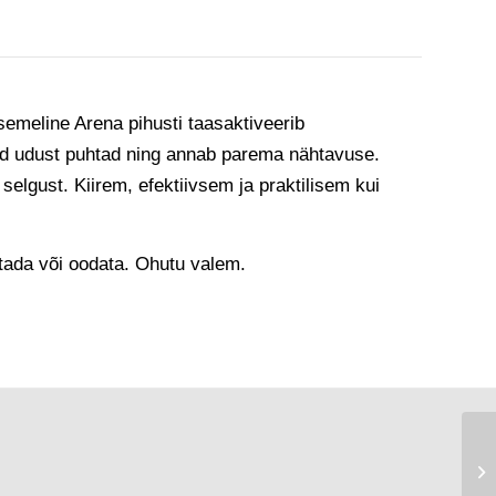
asemeline Arena pihusti taasaktiveerib
llid udust puhtad ning annab parema nähtavuse.
selgust. Kiirem, efektiivsem ja praktilisem kui
putada või oodata. Ohutu valem.