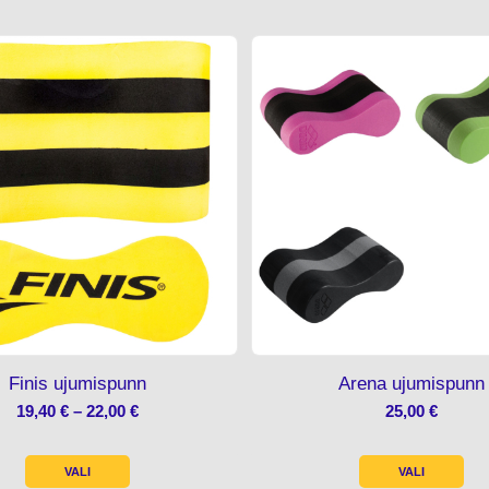
Finis ujumispunn
Arena ujumispunn
HINNAVAHEMIK:
19,40
€
–
22,00
€
25,00
€
19,40 €
KUNI
VALI
VALI
22,00 €