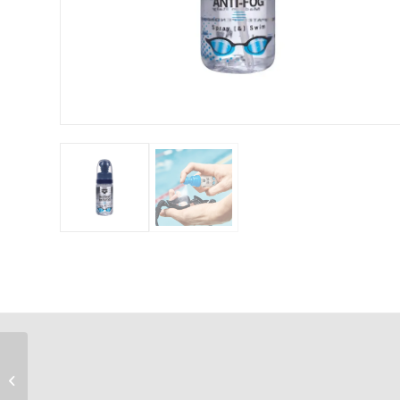
Speedo varustusekott
Mesh Bag