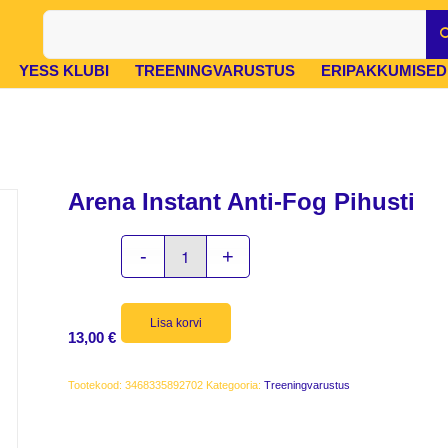
YESS KLUBI
TREENINGVARUSTUS
ERIPAKKUMISED
Arena Instant Anti-Fog Pihusti
Lisa korvi
13,00
€
Tootekood:
3468335892702
Kategooria:
Treeningvarustus