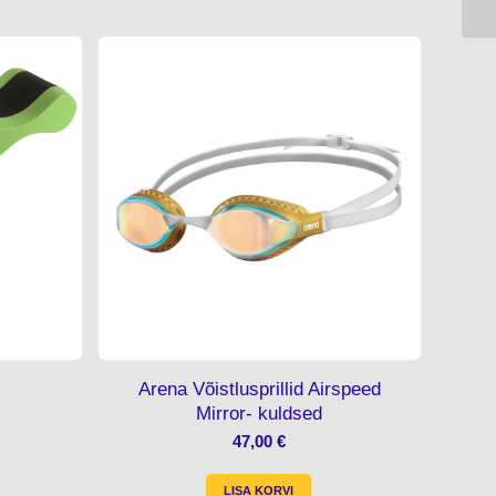
Arena Võistlusprillid Airspeed
Mirror- kuldsed
47,00
€
LISA KORVI