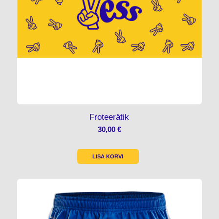
Froteerätik
30,00
€
LISA KORVI