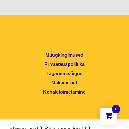
Müügitingimused
Privaatsuspoliitika
Taganemisõigus
Makseviisid
Kohaletoimetamine
0
© Copyright - Yess OÜ | Website design by - Anyweb OÜ