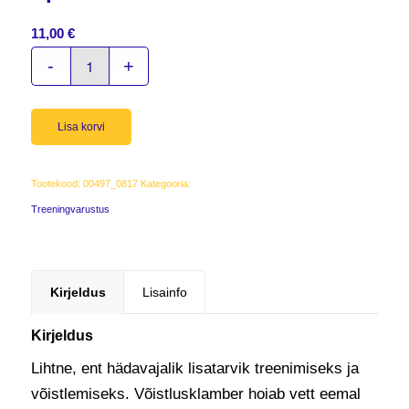
11,00
€
Lisa korvi
Tootekood:
00497_0817
Kategooria:
Treeningvarustus
Kirjeldus
Lisainfo
Kirjeldus
Lihtne, ent hädavajalik lisatarvik treenimiseks ja
võistlemiseks. Võistlusklamber hoiab vett eemal