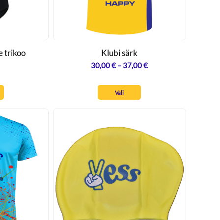
 trikoo
Klubi särk
Hinnavahemik:
30,00
€
–
37,00
€
30,00 €
kuni
Vali
37,00 €