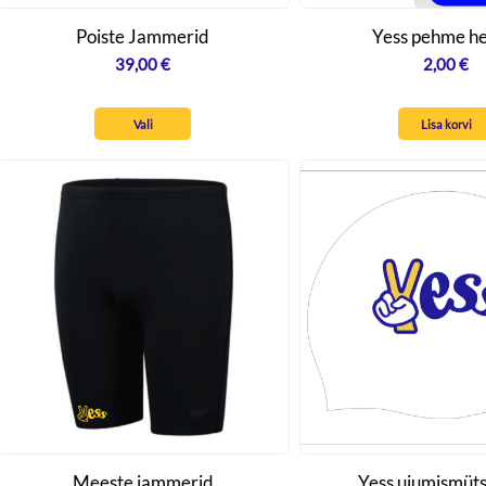
Poiste Jammerid
Yess pehme he
39,00
€
2,00
€
Vali
Lisa korvi
Meeste jammerid
Yess ujumismüts