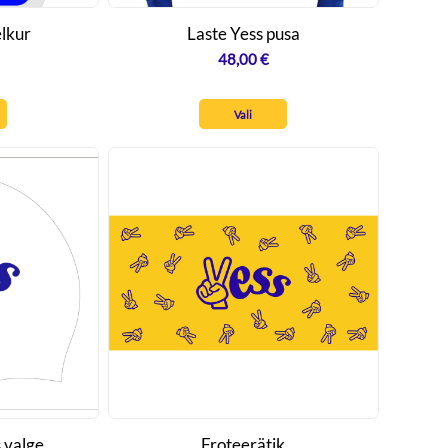
lkur
Laste Yess pusa
48,00
€
Vali
 valge
Froteerätik