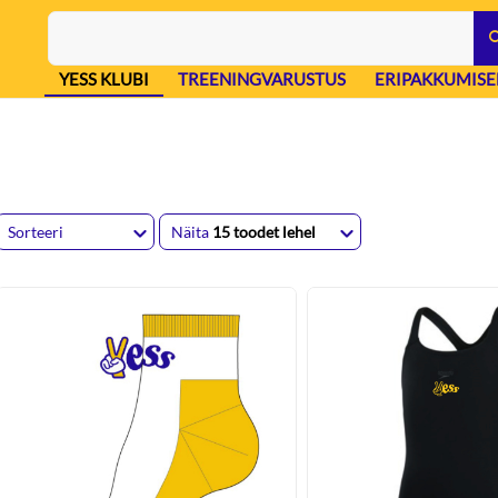
YESS KLUBI
TREENINGVARUSTUS
ERIPAKKUMISE
Sorteeri
Näita
15 toodet lehel