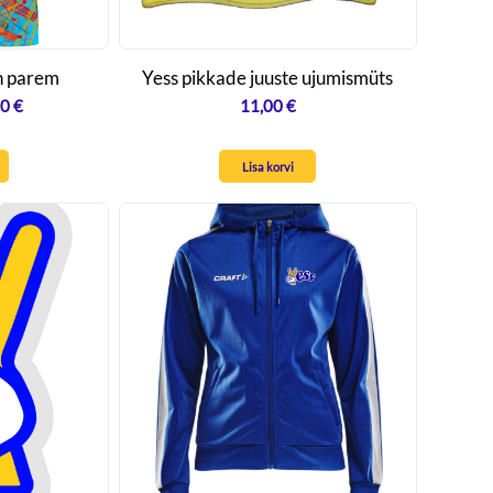
on parem
Yess pikkade juuste ujumismüts
Hinnavahemik:
00
€
11,00
€
30,00 €
kuni
Lisa korvi
37,00 €