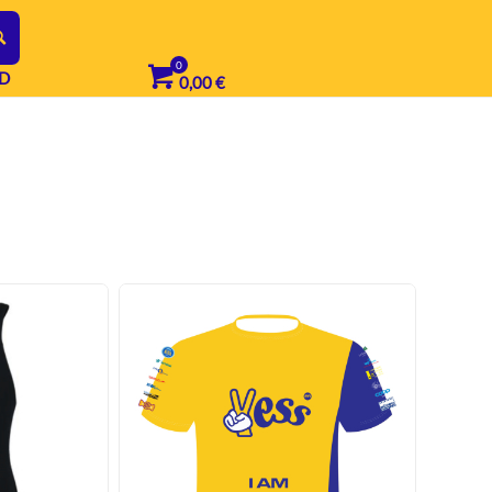
D
0,00
€