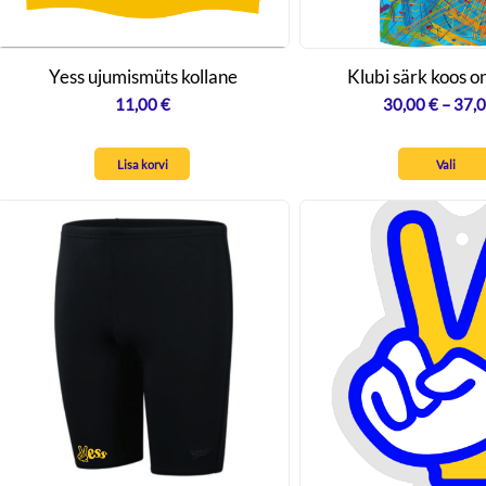
Yess ujumismüts kollane
Klubi särk koos 
11,00
€
30,00
€
–
37,
Lisa korvi
Vali