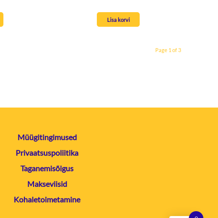
Lisa korvi
Page 1 of 3
Müügitingimused
Privaatsuspoliitika
Taganemisõigus
Makseviisid
Kohaletoimetamine