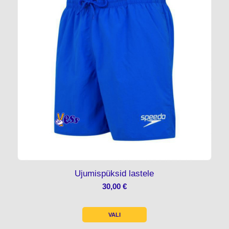
Ujumispüksid lastele
30,00
€
VALI