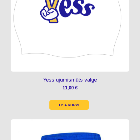
Yess ujumismüts valge
11,00
€
LISA KORVI