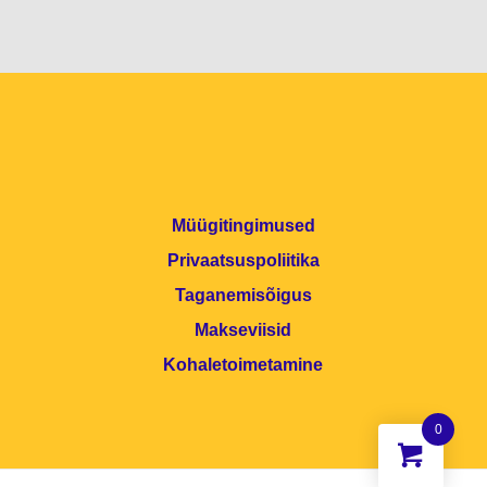
Müügitingimused
Privaatsuspoliitika
Taganemisõigus
Makseviisid
Kohaletoimetamine
0