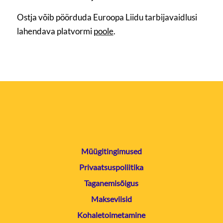
Ostja võib pöörduda Euroopa Liidu tarbijavaidlusi
lahendava platvormi
poole
.
Müügitingimused
Privaatsuspoliitika
Taganemisõigus
Makseviisid
Kohaletoimetamine