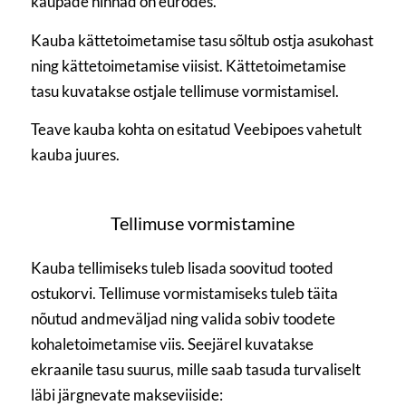
kaupade hinnad on eurodes.
Kauba kättetoimetamise tasu sõltub ostja asukohast
ning kättetoimetamise viisist. Kättetoimetamise
tasu kuvatakse ostjale tellimuse vormistamisel.
Teave kauba kohta on esitatud Veebipoes vahetult
kauba juures.
Tellimuse vormistamine
Kauba tellimiseks tuleb lisada soovitud tooted
ostukorvi. Tellimuse vormistamiseks tuleb täita
nõutud andmeväljad ning valida sobiv toodete
kohaletoimetamise viis. Seejärel kuvatakse
ekraanile tasu suurus, mille saab tasuda turvaliselt
läbi järgnevate makseviiside: