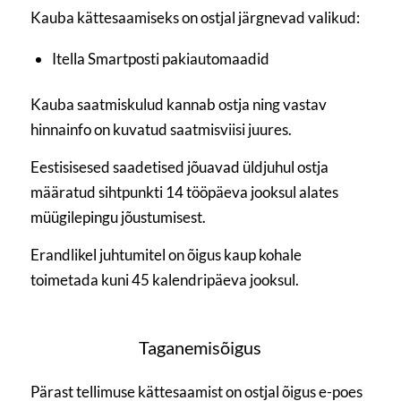
Kauba kättesaamiseks on ostjal järgnevad valikud:
Itella Smartposti pakiautomaadid
Kauba saatmiskulud kannab ostja ning vastav
hinnainfo on kuvatud saatmisviisi juures.
Eestisisesed saadetised jõuavad üldjuhul ostja
määratud sihtpunkti 14 tööpäeva jooksul alates
müügilepingu jõustumisest.
Erandlikel juhtumitel on õigus kaup kohale
toimetada kuni 45 kalendripäeva jooksul.
Taganemisõigus
Pärast tellimuse kättesaamist on ostjal õigus e-poes