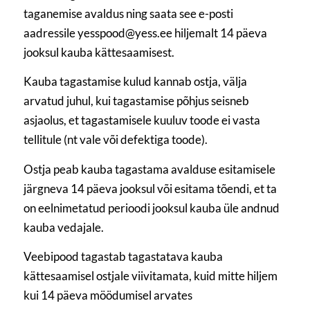
taganemise avaldus ning saata see e-posti
aadressile yesspood@yess.ee hiljemalt 14 päeva
jooksul kauba kättesaamisest.
Kauba tagastamise kulud kannab ostja, välja
arvatud juhul, kui tagastamise põhjus seisneb
asjaolus, et tagastamisele kuuluv toode ei vasta
tellitule (nt vale või defektiga toode).
Ostja peab kauba tagastama avalduse esitamisele
järgneva 14 päeva jooksul või esitama tõendi, et ta
on eelnimetatud perioodi jooksul kauba üle andnud
kauba vedajale.
Veebipood tagastab tagastatava kauba
kättesaamisel ostjale viivitamata, kuid mitte hiljem
kui 14 päeva möödumisel arvates