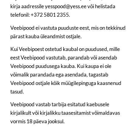
kirja aadressile yesspood@yess.ee või helistada
telefonil: +372 5801 2355.
Veebipood ei vastuta puuduste eest, mis on tekkinud
pärast kauba üleandmist ostjale.
Kui Veebipoest ostetud kaubal on puudused, mille
eest Veebipood vastutab, parandab või asendab
Veebipood puudusega kauba. Kui kaupa ei ole
võimalik parandada ega asendada, tagastab
Veebipood ostjale kõik müügilepinguga kaasnenud
tasud.
Veebipood vastab tarbija esitatud kaebusele
kirjalikult või kirjalikku taasesitamist võimaldavas
vormis 18 päeva jooksul.