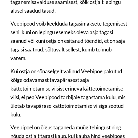
taganemisavalduse saamisest, kõik ostjalt lepingu
alusel saadud tasud.
Veebipood võib keelduda tagasimaksete tegemisest
seni, kuni on lepingu esemeks oleva asja tagasi
saanud või kuni ostja on esitanud tõendid, et on asja
tagasi saatnud, sõltuvalt sellest, kumb toimub
varem.
Kui ostja on sõnaselgelt valinud Veebipoe pakutud
kõige odavamast tavapärasest asja
kättetoimetamise viisist erineva kättetoimetamise
viisi, ei pea Veebipood tarbijale tagastama kulu, mis
ületab tavapärase kättetoimetamise viisiga seotud
kulu.
Veebipoel on õigus taganeda müügitehingust ning
nõuda ostjalt tagasi kaup, kui kauba hind veebipoes