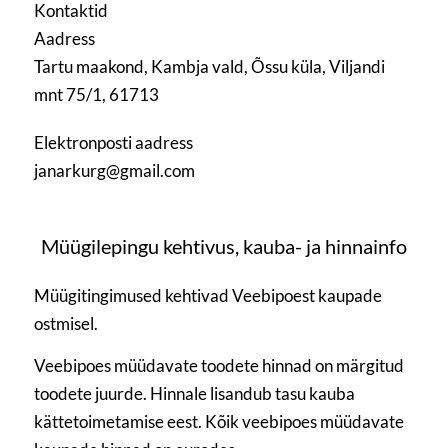
Kontaktid
Aadress
Tartu maakond, Kambja vald, Õssu küla, Viljandi
mnt 75/1, 61713
Elektronposti aadress
janarkurg@gmail.com
Müügilepingu kehtivus, kauba- ja hinnainfo
Müügitingimused kehtivad Veebipoest kaupade
ostmisel.
Veebipoes müüdavate toodete hinnad on märgitud
toodete juurde. Hinnale lisandub tasu kauba
kättetoimetamise eest. Kõik veebipoes müüdavate