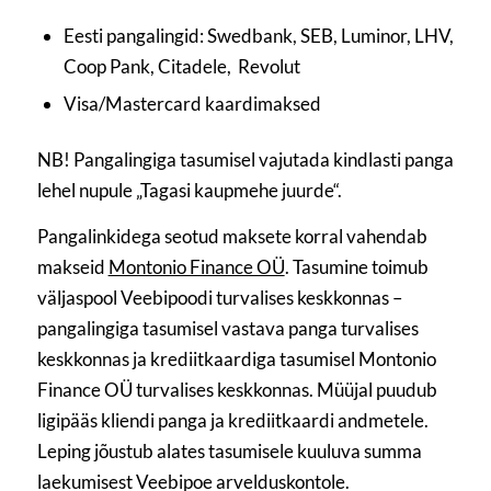
Eesti pangalingid: Swedbank, SEB, Luminor, LHV,
Coop Pank, Citadele, Revolut
Visa/Mastercard kaardimaksed
NB! Pangalingiga tasumisel vajutada kindlasti panga
lehel nupule „Tagasi kaupmehe juurde“.
Pangalinkidega seotud maksete korral vahendab
makseid
Montonio Finance OÜ
. Tasumine toimub
väljaspool Veebipoodi turvalises keskkonnas –
pangalingiga tasumisel vastava panga turvalises
keskkonnas ja krediitkaardiga tasumisel Montonio
Finance OÜ turvalises keskkonnas. Müüjal puudub
ligipääs kliendi panga ja krediitkaardi andmetele.
Leping jõustub alates tasumisele kuuluva summa
laekumisest Veebipoe arvelduskontole.