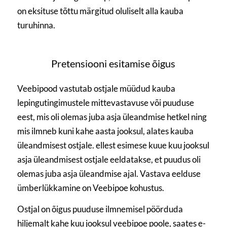
on eksituse tõttu märgitud oluliselt alla kauba
turuhinna.
Pretensiooni esitamise õigus
Veebipood vastutab ostjale müüdud kauba
lepingutingimustele mittevastavuse või puuduse
eest, mis oli olemas juba asja üleandmise hetkel ning
mis ilmneb kuni kahe aasta jooksul, alates kauba
üleandmisest ostjale. ellest esimese kuue kuu jooksul
asja üleandmisest ostjale eeldatakse, et puudus oli
olemas juba asja üleandmise ajal. Vastava eelduse
ümberlükkamine on Veebipoe kohustus.
Ostjal on õigus puuduse ilmnemisel pöörduda
hiljemalt kahe kuu jooksul veebipoe poole, saates e-