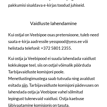
pakkumisi sisaldava e-kirjas toodud juhiseid.
Vaidluste lahendamine
Kui ostjal on Veebipoe osas pretensioone, tuleb need
saata e-kirja aadressile yesspood@yess.ee või
helistada telefonil: +372 5801 2355.
Kui ostja ja Veebipood ei suuda lahendada vaidlust
kokkuleppe teel, siis on ostjal võimalik pöörduda
Tarbijavaidluste komisjoni poole.
Menetlustingimustega saab tutvuda ning avaldust
esitada
siin
. Tarbijavaidluste komisjoni pädevuses on
lahendada ostja ja Veebipoe vahel sõlmitud
lepingust tulenevaid vaidlusi. Ostja kaebuse
läbivaatamine komisjonis on tasuta.