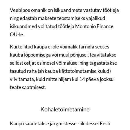
Veebipoe omanik on isikuandmete vastutav töötleja
ning edastab maksete teostamiseks vajalikud
isikuandmed volitatud töötleja Montonio Finance
OÜ-le.
Kui tellitud kaupa ei ole võimalik tarnida seoses
kauba lõppemisega või muul põhjusel, teavitatakse
sellest ostjat esimesel võimalusel ning tagastatakse
tasutud raha (sh kauba kättetoimetamise kulud)
viivitamata, kuid mitte hiljem kui 14 päeva jooksul
teate saatmisest.
Kohaletoimetamine
Kaupu saadetakse järgmistesse riikidesse: Eesti