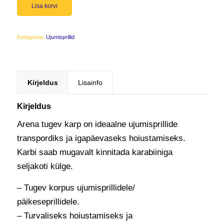
Lisa korvi
Kategooria:
Ujumisprillid
Kirjeldus
Lisainfo
Kirjeldus
Arena tugev karp on ideaalne ujumisprillide
transpordiks ja igapäevaseks hoiustamiseks.
Karbi saab mugavalt kinnitada karabiiniga
seljakoti külge.
– Tugev korpus ujumisprillidele/
päikeseprillidele.
– Turvaliseks hoiustamiseks ja