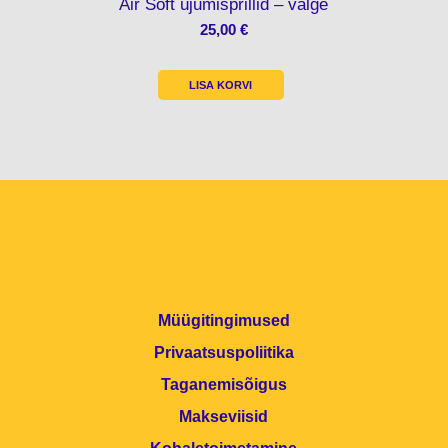
Air Soft ujumisprillid – valge
25,00
€
LISA KORVI
Müügitingimused
Privaatsuspoliitika
Taganemisõigus
Makseviisid