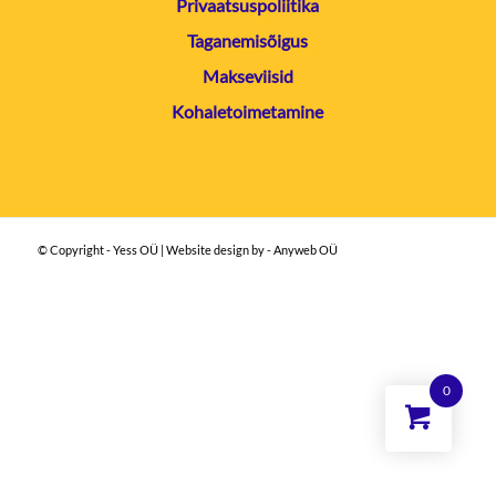
Privaatsuspoliitika
Taganemisõigus
Makseviisid
Kohaletoimetamine
© Copyright - Yess OÜ | Website design by - Anyweb OÜ
0