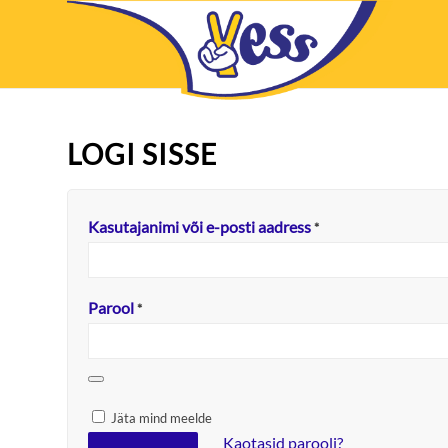
LOGI SISSE
Kasutajanimi või e-posti aadress
*
Parool
*
Jäta mind meelde
Kaotasid parooli?