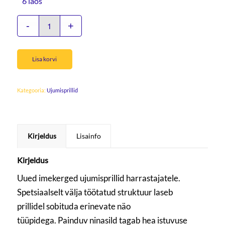
6 laos
Lisa korvi
Kategooria:
Ujumisprillid
Kirjeldus
Lisainfo
Kirjeldus
Uued imekerged ujumisprillid harrastajatele.
Spetsiaalselt välja töötatud struktuur laseb
prillidel sobituda erinevate näo
tüüpidega. Painduv ninasild tagab hea istuvuse