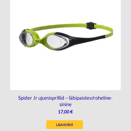
Spider Jr ujumisprillid – läbipaistev/roheline-
sinine
17,00
€
LISA KORVI