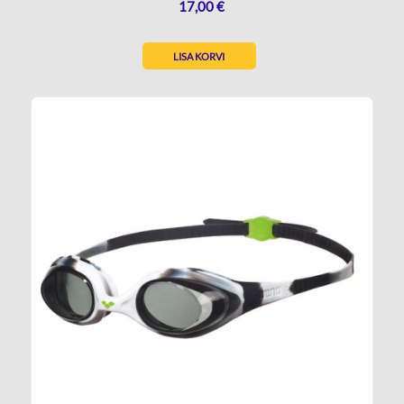
17,00
€
LISA KORVI