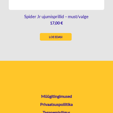
Spider Jr ujumisprillid – must/valge
17,00
€
LOE EDASI
Müügitingimused
Privaatsuspoliitika
Taganemisõigus