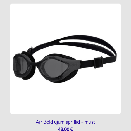
Air Bold ujumisprillid – must
48,00
€