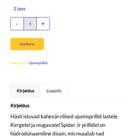
2 laos
Lisa korvi
Kategooria:
Ujumisprillid
Kirjeldus
Lisainfo
Kirjeldus
Hästi istuvad kahevärvilised ujumisprillid lastele.
Kergetel ja mugavatel Spider Jr prillidel on
hüdrodünaamiline disain, mis muudab nad