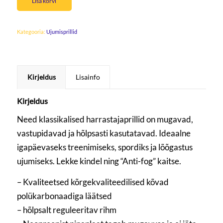
Lisa korvi
Kategooria:
Ujumisprillid
Kirjeldus
Lisainfo
Kirjeldus
Need klassikalised harrastajaprillid on mugavad,
vastupidavad ja hõlpsasti kasutatavad. Ideaalne
igapäevaseks treenimiseks, spordiks ja lõõgastus
ujumiseks. Lekke kindel ning “Anti-fog” kaitse.
– Kvaliteetsed kõrgekvaliteedilised kõvad
polükarbonaadiga läätsed
– hõlpsalt reguleeritav rihm