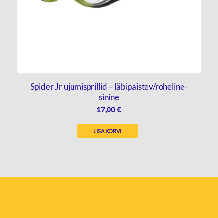
Spider Jr ujumisprillid – läbipaistev/roheline-
sinine
17,00
€
LISA KORVI