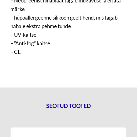
– Neopreenist ninaplaat tagab mugavuse ja ei jäta
märke
– hüpoallergeenne silikoon geeltihend, mis tagab
nahale ekstra pehme tunde
– UV-kaitse
– “Anti-fog” kaitse
– CE
SEOTUD TOOTED