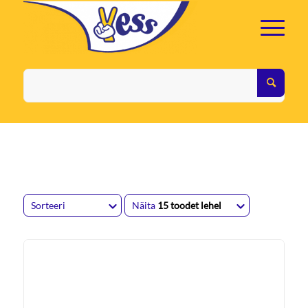
Sorteeri
Näita
15 toodet lehel