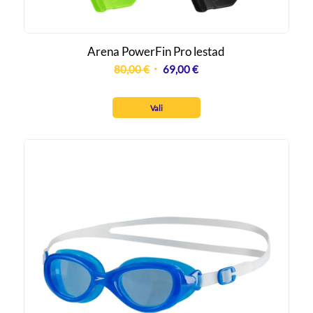
Arena PowerFin Pro lestad
Algne
Praegune
80,00
€
69,00
€
hind
hind
oli:
on:
Vali
80,00 €.
69,00 €.