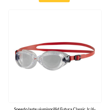
Speedo laste ujumisprillid Futura Classic Jr (6-