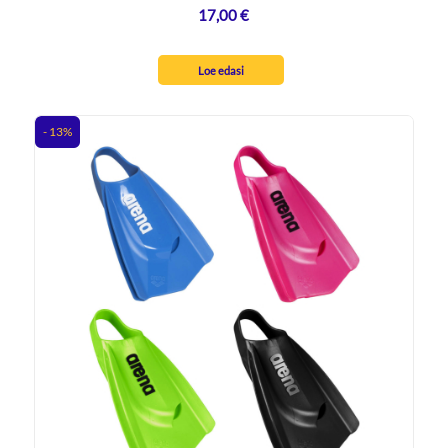
17,00
€
Loe edasi
- 13%