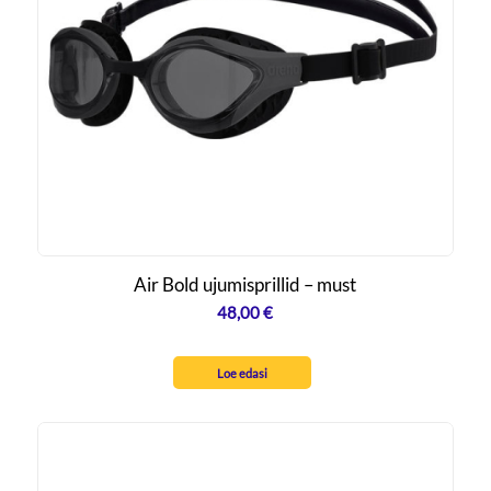
Air Bold ujumisprillid – must
48,00
€
Loe edasi