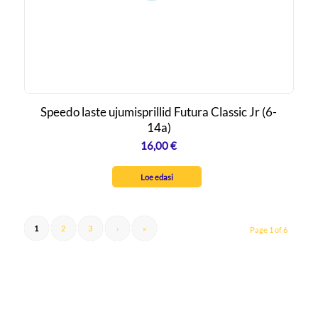
Speedo laste ujumisprillid Futura Classic Jr (6-
14a)
16,00
€
Loe edasi
1
2
3
›
»
Page 1 of 6