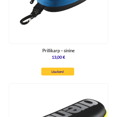
Prillikarp – sinine
13,00
€
Lisa korvi