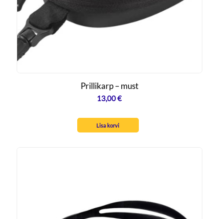
Prillikarp – must
13,00
€
Lisa korvi