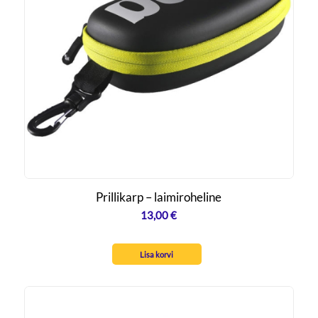
Prillikarp – laimiroheline
13,00
€
Lisa korvi