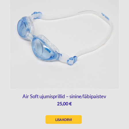
Air Soft ujumisprillid – sinine/läbipaistev
25,00
€
LISA KORVI