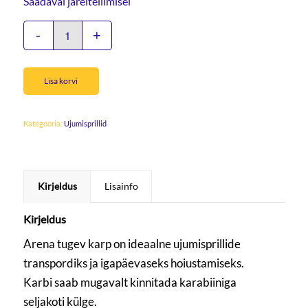
Saadaval järeltellimisel
Lisa korvi
Kategooria:
Ujumisprillid
Kirjeldus
Lisainfo
Kirjeldus
Arena tugev karp on ideaalne ujumisprillide
transpordiks ja igapäevaseks hoiustamiseks.
Karbi saab mugavalt kinnitada karabiiniga
seljakoti külge.