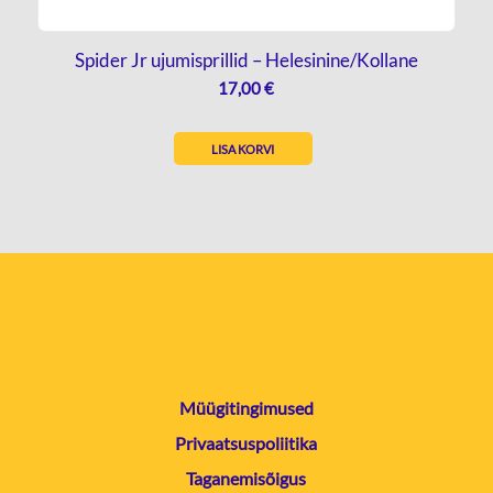
Spider Jr ujumisprillid – Helesinine/Kollane
17,00
€
LISA KORVI
Müügitingimused
Privaatsuspoliitika
Taganemisõigus