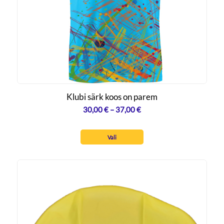
Klubi särk koos on parem
Hinnavahemik:
30,00
€
–
37,00
€
30,00 €
kuni
Vali
37,00 €