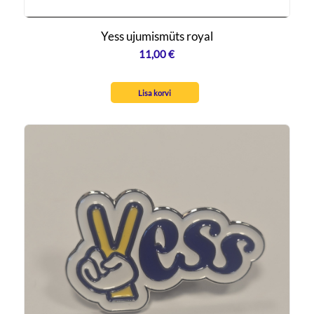
Yess ujumismüts royal
11,00
€
Lisa korvi