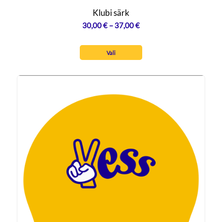
Klubi särk
Hinnavahemik:
30,00
€
–
37,00
€
30,00 €
kuni
Vali
37,00 €