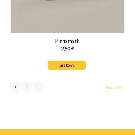
Rinnamärk
2,50
€
Lisa korvi
1
2
3
Page 1 of 3