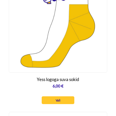
Yess logoga suva sokid
6,00
€
Vali