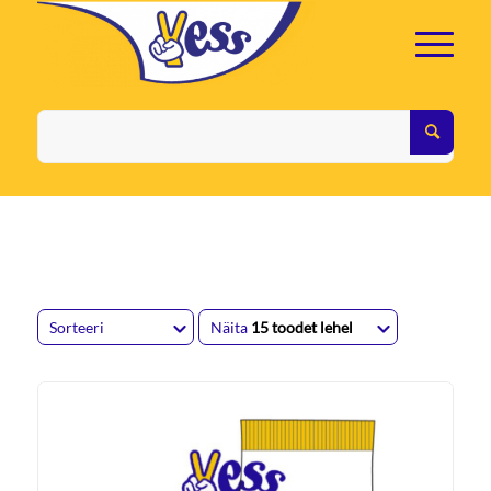
Sorteeri
Näita
15 toodet lehel