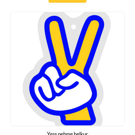
Yess pehme helkur