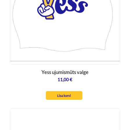
Yess ujumismüts valge
11,00
€
Lisa korvi