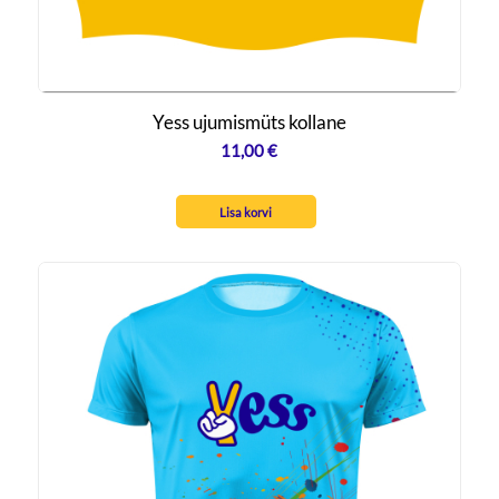
Yess ujumismüts kollane
11,00
€
Lisa korvi