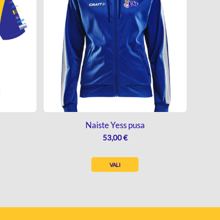
Naiste Yess pusa
INNAVAHEMIK:
53,00
€
0,00 €
UNI
VALI
7,00 €