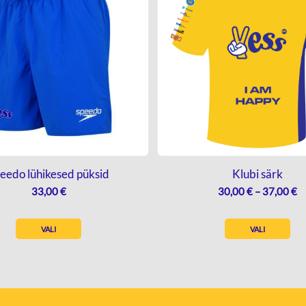
eedo lühikesed püksid
Klubi särk
H
33,00
€
30,00
€
–
37,00
€
3
K
VALI
VALI
3