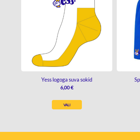
Yess logoga suva sokid
Sp
6,00
€
VALI