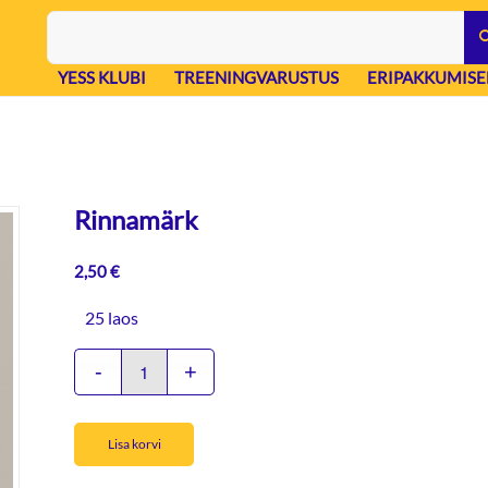
YESS KLUBI
TREENINGVARUSTUS
ERIPAKKUMISE
Rinnamärk
2,50
€
25 laos
Lisa korvi