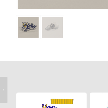
Kaelapael