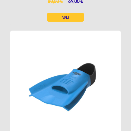
ALGNE
PRAEGUNE
80,00
€
69,00
€
HIND
HIND
OLI:
ON:
VALI
80,00 €.
69,00 €.