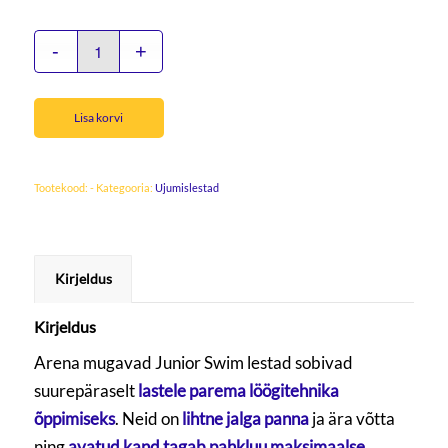
Lisa korvi
Tootekood:
-
Kategooria:
Ujumislestad
Kirjeldus
Kirjeldus
Arena mugavad Junior Swim lestad sobivad
suurepäraselt
lastele parema löögitehnika
õppimiseks
. Neid on
lihtne jalga panna
ja ära võtta
ning
avatud kand tagab pahkluu maksimaalse