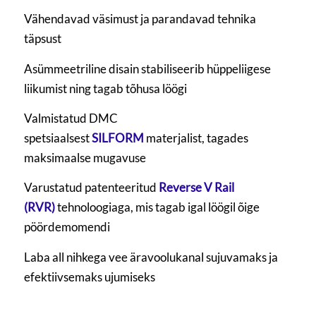
Vähendavad väsimust ja parandavad tehnika
täpsust
Asümmeetriline disain stabiliseerib hüppeliigese
liikumist ning tagab tõhusa löögi
Valmistatud DMC
spetsiaalsest
SILFORM
materjalist, tagades
maksimaalse mugavuse
Varustatud patenteeritud
Reverse V Rail
(RVR)
tehnoloogiaga, mis tagab igal löögil õige
pöördemomendi
Laba all nihkega vee äravoolukanal sujuvamaks ja
efektiivsemaks ujumiseks