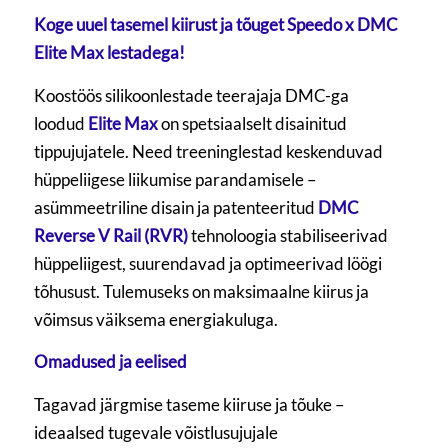
Koge uuel tasemel kiirust ja tõuget Speedo x DMC
Elite Max lestadega!
Koostöös silikoonlestade teerajaja DMC-ga
loodud
Elite Max
on spetsiaalselt disainitud
tippujujatele. Need treeninglestad keskenduvad
hüppeliigese liikumise parandamisele –
asümmeetriline disain ja patenteeritud
DMC
Reverse V Rail (RVR)
tehnoloogia stabiliseerivad
hüppeliigest, suurendavad ja optimeerivad löögi
tõhusust. Tulemuseks on maksimaalne kiirus ja
võimsus väiksema energiakuluga.
Omadused ja eelised
Tagavad järgmise taseme kiiruse ja tõuke –
ideaalsed tugevale võistlusujujale