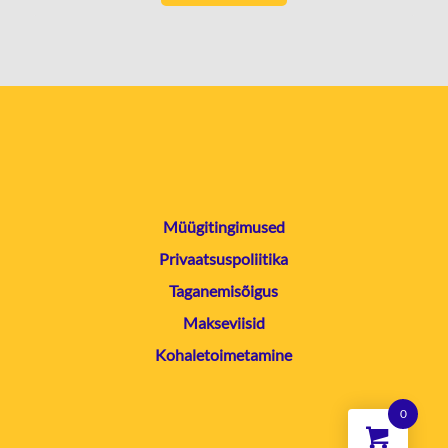
Müügitingimused
Privaatsuspoliitika
Taganemisõigus
Makseviisid
Kohaletoimetamine
0