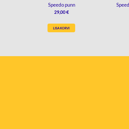
Speedo punn
Speed
29,00
€
LISA KORVI