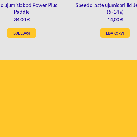
o ujumislabad Power Plus
Speedo laste ujumisprillid Je
Paddle
(6-14a)
34,00
€
14,00
€
LOE EDASI
LISA KORVI