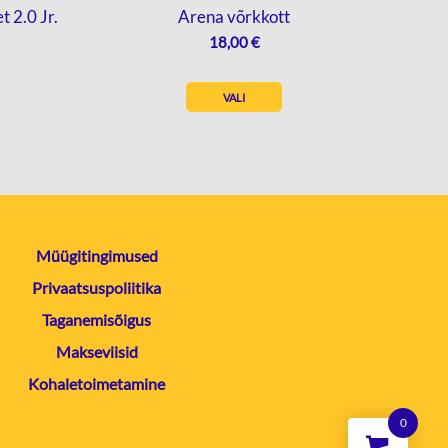
t 2.0 Jr.
Arena võrkkott
18,00
€
VALI
Müügitingimused
Privaatsuspoliitika
Taganemisõigus
Makseviisid
Kohaletoimetamine
0