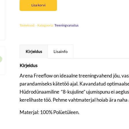
Lisa korvi
Tootekood:
-
Kategooria:
Treeningvarustus
Kirjeldus
Lisainfo
Kirjeldus
Arena Freeflow on ideaalne treeningvahend jõu, va
parandamiseks kätetöö ajal. Kavandatud optimaalse
Hüdrodünaamiline “8-kujuline” ujumispunu ei aeglusta
kerelihaste töö. Pehme vahtmaterjal hoiab ära naha 
Materjal:
100% Polüetüleen.