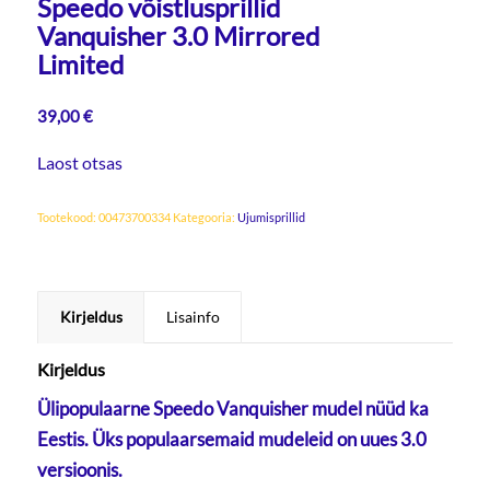
Speedo võistlusprillid
Vanquisher 3.0 Mirrored
Limited
39,00
€
Laost otsas
Tootekood:
00473700334
Kategooria:
Ujumisprillid
Kirjeldus
Lisainfo
Kirjeldus
Ülipopulaarne Speedo Vanquisher mudel nüüd ka
Eestis. Üks populaarsemaid mudeleid on uues 3.0
versioonis.