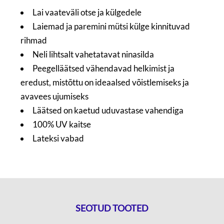
Lai vaateväli otse ja külgedele
Laiemad ja paremini mütsi külge kinnituvad
rihmad
Neli lihtsalt vahetatavat ninasilda
Peegelläätsed vähendavad helkimist ja
eredust, mistõttu on ideaalsed võistlemiseks ja
avavees ujumiseks
Läätsed on kaetud uduvastase vahendiga
100% UV kaitse
Lateksi vabad
SEOTUD TOOTED