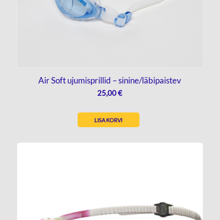
Air Soft ujumisprillid – sinine/läbipaistev
25,00
€
LISA KORVI