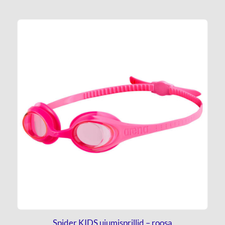
Spider KIDS ujumisprillid – roosa