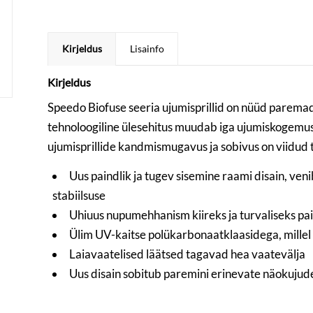
Kirjeldus
Lisainfo
Kirjeldus
Speedo Biofuse seeria ujumisprillid on nüüd paremad
tehnoloogiline ülesehitus muudab iga ujumiskogemu
ujumisprillide kandmismugavus ja sobivus on viidud t
Uus paindlik ja tugev sisemine raami disain, ve
stabiilsuse
Uhiuus nupumehhanism kiireks ja turvaliseks p
Ülim UV-kaitse polükarbonaatklaasidega, mille
Laiavaatelised läätsed tagavad hea vaatevälja
Uus disain sobitub paremini erinevate näokuju