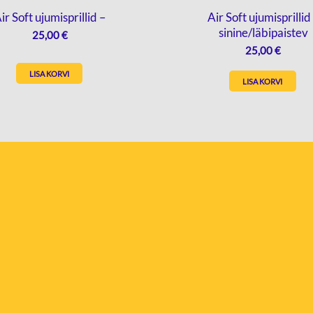
ir Soft ujumisprillid –
Air Soft ujumisprillid
sinine/läbipaistev
25,00
€
25,00
€
LISA KORVI
LISA KORVI