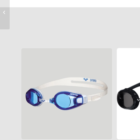
Speedo võistlusprillid
Vanquisher 3.0 Mirrored
Limited