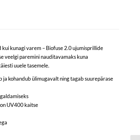
 kui kunagi varem – Biofuse 2.0 ujumisprillide
se veelgi paremini nauditavamaks kuna
äiesti uuele tasemele.
nib ja kohandub ülimugavalt ning tagab suurepärase
aigaldamiseks
l on UV400 kaitse
dega