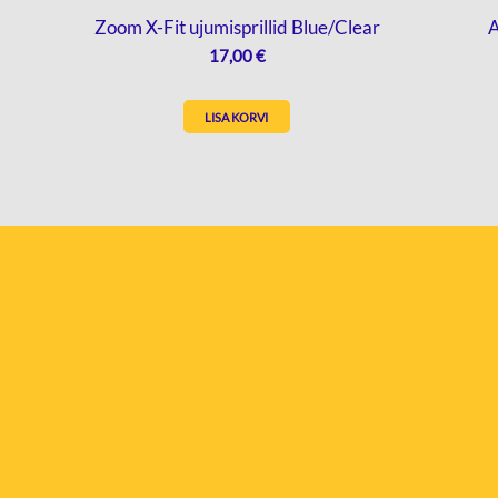
Zoom X-Fit ujumisprillid Blue/Clear
A
17,00
€
LISA KORVI