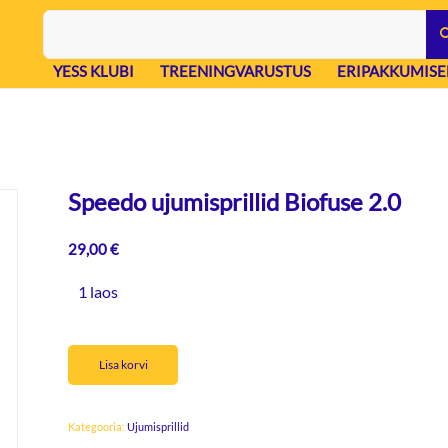
YESS KLUBI
TREENINGVARUSTUS
ERIPAKKUMISE
Speedo ujumisprillid Biofuse 2.0
29,00
€
1 laos
Lisa korvi
Kategooria:
Ujumisprillid