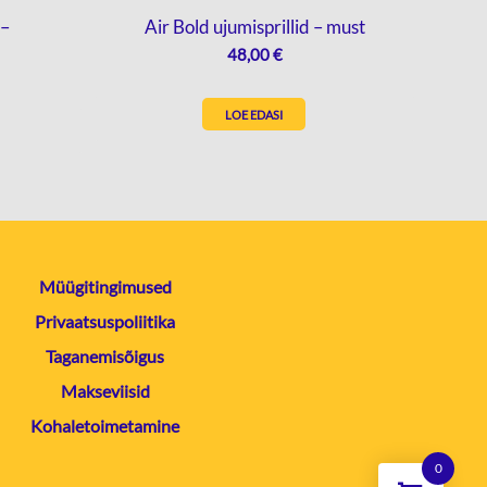
 –
Air Bold ujumisprillid – must
48,00
€
LOE EDASI
Müügitingimused
Privaatsuspoliitika
Taganemisõigus
Makseviisid
Kohaletoimetamine
0