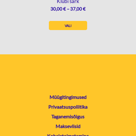
Klubi särk
HINNAVAHEMIK:
30,00
€
–
37,00
€
30,00 €
KUNI
VALI
37,00 €
Müügitingimused
Privaatsuspoliitika
Taganemisõigus
Makseviisid
Kohaletoimetamine