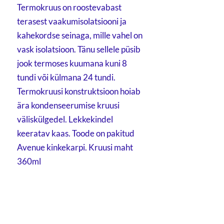
Termokruus on roostevabast
terasest vaakumisolatsiooni ja
kahekordse seinaga, mille vahel on
vask isolatsioon. Tänu sellele püsib
jook termoses kuumana kuni 8
tundi või külmana 24 tundi.
Termokruusi konstruktsioon hoiab
ära kondenseerumise kruusi
väliskülgedel. Lekkekindel
keeratav kaas. Toode on pakitud
Avenue kinkekarpi. Kruusi maht
360ml