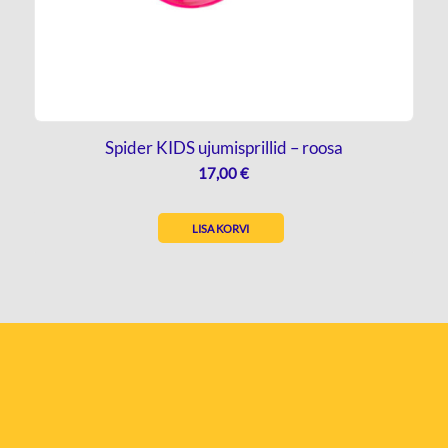
Spider KIDS ujumisprillid – roosa
17,00
€
LISA KORVI