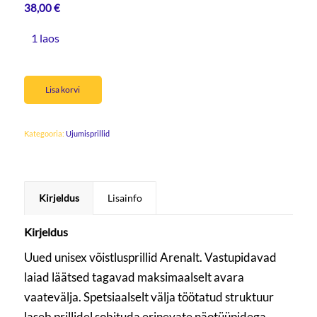
38,00
€
1 laos
Lisa korvi
Kategooria:
Ujumisprillid
Kirjeldus
Lisainfo
Kirjeldus
Uued unisex võistlusprillid Arenalt. Vastupidavad
laiad läätsed tagavad maksimaalselt avara
vaatevälja. Spetsiaalselt välja töötatud struktuur
laseb prillidel sobituda erinevate näotüüpidega.