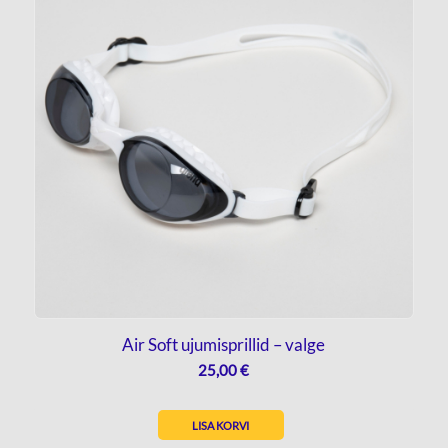
Air Soft ujumisprillid – valge
25,00
€
LISA KORVI