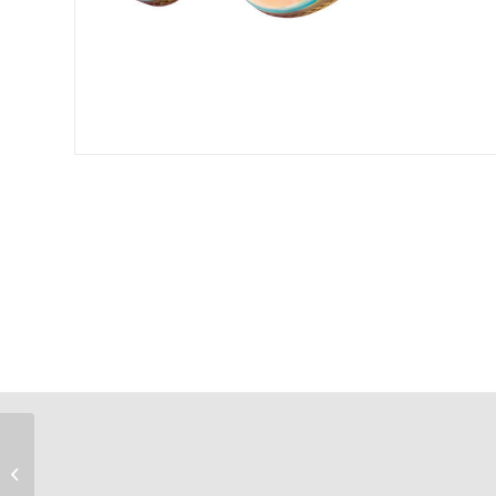
Zoom X-Fit ujumisprillid
Blue/Clear