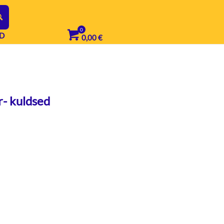
D
0,00
€
r- kuldsed