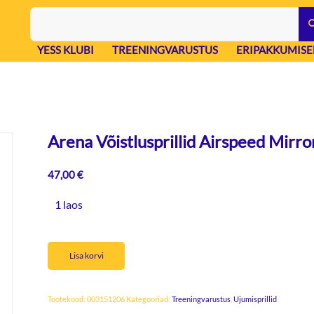
YESS KLUBI
TREENINGVARUSTUS
ERIPAKKUMISE
Arena Võistlusprillid Airspeed Mirro
47,00
€
1 laos
Lisa korvi
Tootekood:
003151206
Kategooriad:
Treeningvarustus
,
Ujumisprillid