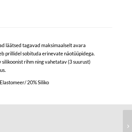
aiad läätsed tagavad maksimaalselt avara
seb prillidel sobituda erinevate näotüüpidega.
silikoonist rihm ning vahetatav (3 suurust)
us.
Elastomeer/ 20% Siliko