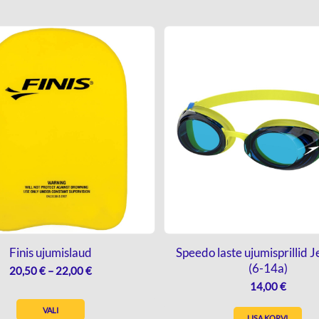
Finis ujumislaud
Speedo laste ujumisprillid Je
(6-14a)
HINNAVAHEMIK:
20,50
€
–
22,00
€
20,50 €
14,00
€
KUNI
VALI
LISA KORVI