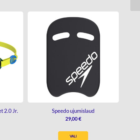
t 2.0 Jr.
Speedo ujumislaud
29,00
€
VALI