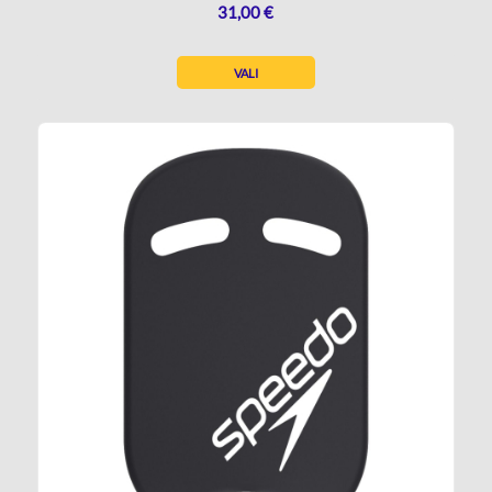
31,00
€
VALI