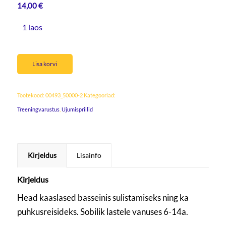
14,00
€
1 laos
Lisa korvi
Tootekood:
00493_50000-2
Kategooriad:
Treeningvarustus
,
Ujumisprillid
Kirjeldus
Lisainfo
Kirjeldus
Head kaaslased basseinis sulistamiseks ning ka
puhkusreisideks. Sobilik lastele vanuses 6-14a.