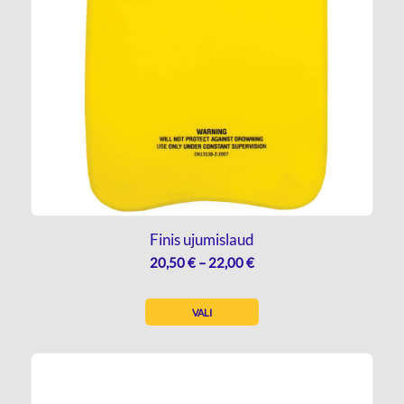
Finis ujumislaud
HINNAVAHEMIK:
20,50
€
–
22,00
€
20,50 €
KUNI
VALI
22,00 €