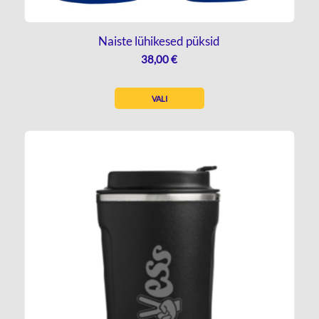
Naiste lühikesed püksid
38,00
€
VALI