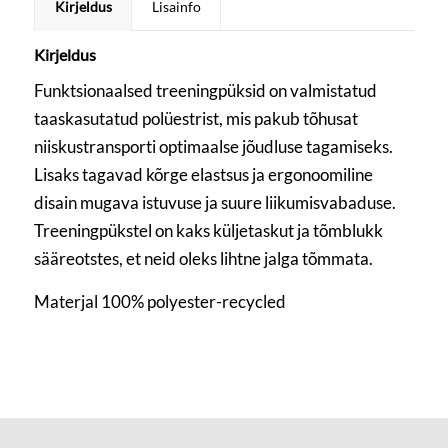
Kirjeldus
Lisainfo
Kirjeldus
Funktsionaalsed treeningpüksid on valmistatud
taaskasutatud polüestrist, mis pakub tõhusat
niiskustransporti optimaalse jõudluse tagamiseks.
Lisaks tagavad kõrge elastsus ja ergonoomiline
disain mugava istuvuse ja suure liikumisvabaduse.
Treeningpükstel on kaks küljetaskut ja tõmblukk
sääreotstes, et neid oleks lihtne jalga tõmmata.
Materjal 100% polyester-recycled