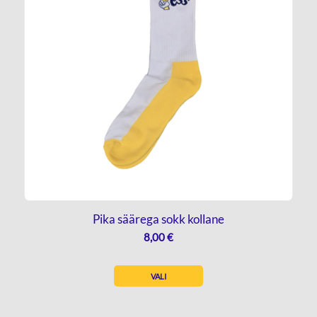
Pika säärega sokk kollane
8,00
€
VALI