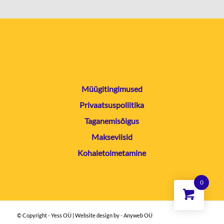
Müügitingimused
Privaatsuspoliitika
Taganemisõigus
Makseviisid
Kohaletoimetamine
0
© Copyright - Yess OÜ | Website design by - Anyweb OÜ