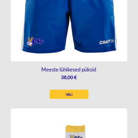
Meeste lühikesed püksid
38,00
€
VALI