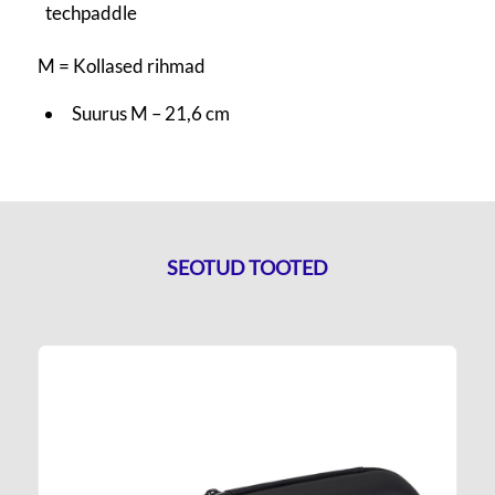
techpaddle
M = Kollased rihmad
Suurus M – 21,6 cm
SEOTUD TOOTED