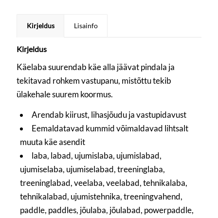
Kirjeldus
Lisainfo
Kirjeldus
Käelaba suurendab käe alla jäävat pindala ja
tekitavad rohkem vastupanu, mistõttu tekib
ülakehale suurem koormus.
Arendab kiirust, lihasjõudu ja vastupidavust
Eemaldatavad kummid võimaldavad lihtsalt
muuta käe asendit
laba, labad, ujumislaba, ujumislabad,
ujumiselaba, ujumiselabad, treeninglaba,
treeninglabad, veelaba, veelabad, tehnikalaba,
tehnikalabad, ujumistehnika, treeningvahend,
paddle, paddles, jõulaba, jõulabad, powerpaddle,