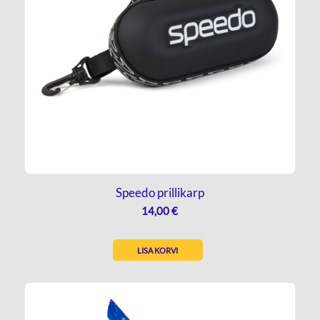
Speedo prillikarp
14,00
€
LISA KORVI