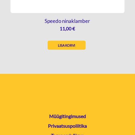
Speedo ninaklamber
11,00
€
LISA KORVI
Müügitingimused
Privaatsuspoliitika