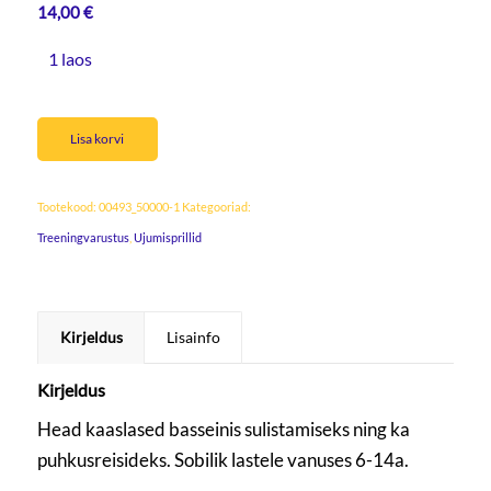
14,00
€
1 laos
Lisa korvi
Tootekood:
00493_50000-1
Kategooriad:
Treeningvarustus
,
Ujumisprillid
Kirjeldus
Lisainfo
Kirjeldus
Head kaaslased basseinis sulistamiseks ning ka
puhkusreisideks. Sobilik lastele vanuses 6-14a.