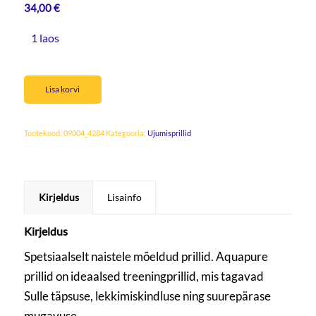
34,00
€
1 laos
Lisa korvi
Tootekood:
09004_4284
Kategooria:
Ujumisprillid
Kirjeldus
Lisainfo
Kirjeldus
Spetsiaalselt naistele mõeldud prillid. Aquapure
prillid on ideaalsed treeningprillid, mis tagavad
Sulle täpsuse, lekkimiskindluse ning suurepärase
mugavuse.