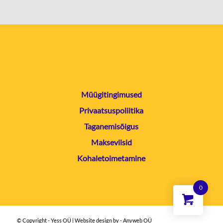
Müügitingimused
Privaatsuspoliitika
Taganemisõigus
Makseviisid
Kohaletoimetamine
0
© Copyright - Yess OÜ | Website design by - Anyweb OÜ