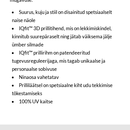
Suurus, kuju ja stiil on disainitud spetsiaalselt
naise näole
IQfit™ 3D prillitihend, mis on lekkimiskindel,
kinnitub suurepäraselt ning jätab väiksema jälje
ümber silmade
IQfit™ prillirihm on patendeeritud
tugevusreguleerijaga, mis tagab unikaalse ja
personaalse sobivuse
Ninaosa vahetatav
Prilliläätsel on spetsiaalne kiht udu tekkimise
tõkestamiseks
100% UV kaitse