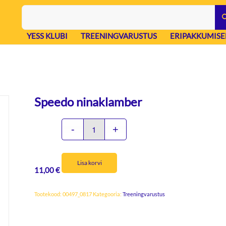
YESS KLUBI
TREENINGVARUSTUS
ERIPAKKUMISE
Speedo ninaklamber
Lisa korvi
11,00
€
Tootekood:
00497_0817
Kategooria:
Treeningvarustus