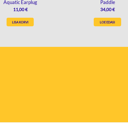
Aquatic Earplug
Paddle
11,00
€
34,00
€
LISA KORVI
LOE EDASI