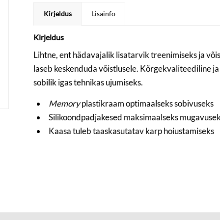
Kirjeldus
Lisainfo
Kirjeldus
Lihtne, ent hädavajalik lisatarvik treenimiseks ja võ
laseb keskenduda võistlusele. Kõrgekvaliteediline 
sobilik igas tehnikas ujumiseks.
Memory
plastikraam optimaalseks sobivuseks
Silikoondpadjakesed maksimaalseks mugavuse
Kaasa tuleb taaskasutatav karp hoiustamiseks