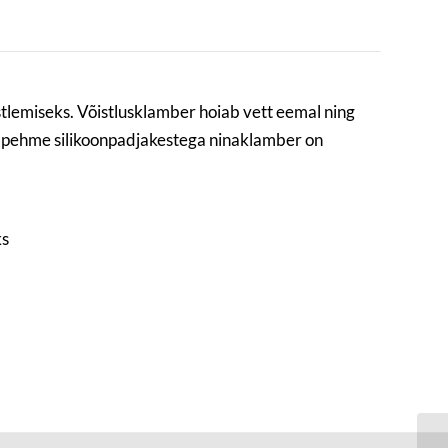
istlemiseks. Võistlusklamber hoiab vett eemal ning
ja pehme silikoonpadjakestega ninaklamber on
ks