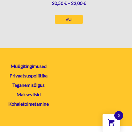
HINNAVAHEMIK:
20,50
€
–
22,00
€
20,50 €
KUNI
VALI
22,00 €
Müügitingimused
Privaatsuspoliitika
Taganemisõigus
Makseviisid
Kohaletoimetamine
0