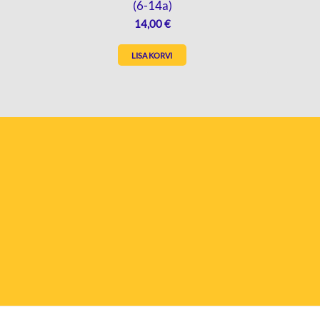
(6-14a)
14,00
€
LISA KORVI