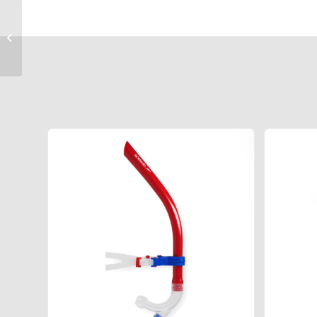
Speedo laste
ujumisprillid Jet 2.0 Jr.
(6-14a)