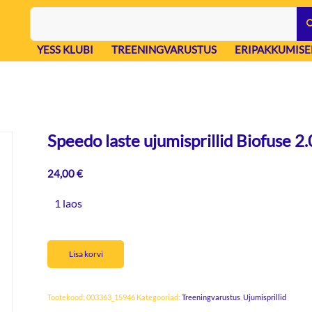
YESS KLUBI
TREENINGVARUSTUS
ERIPAKKUMISE
Speedo laste ujumisprillid Biofuse 2.0
24,00
€
1 laos
Lisa korvi
Tootekood:
003363_15946
Kategooriad:
Treeningvarustus
,
Ujumisprillid