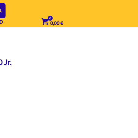
D
0,00
€
 Jr.