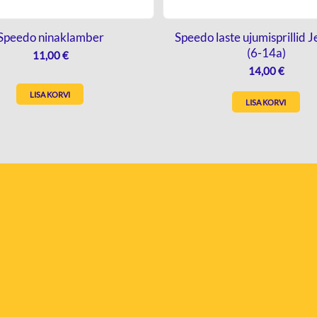
Speedo ninaklamber
Speedo laste ujumisprillid Je
(6-14a)
11,00
€
14,00
€
LISA KORVI
LISA KORVI