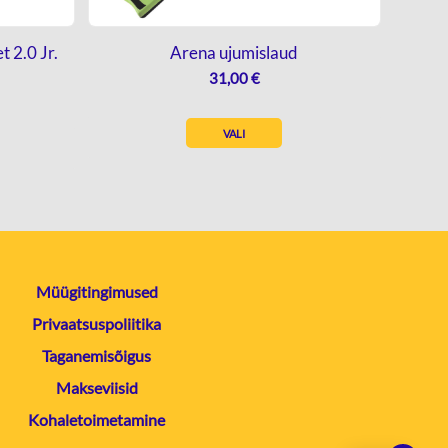
t 2.0 Jr.
Arena ujumislaud
31,00
€
VALI
Müügitingimused
Privaatsuspoliitika
Taganemisõigus
Makseviisid
Kohaletoimetamine