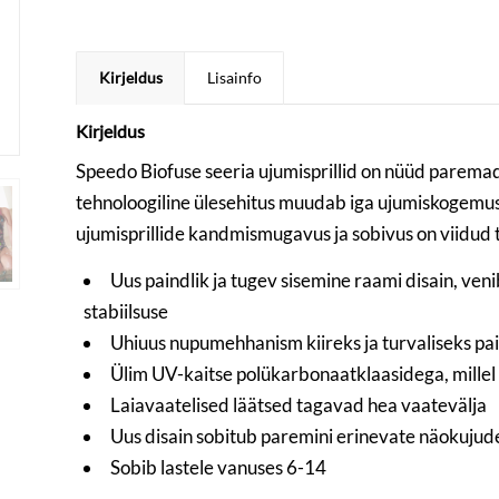
Kirjeldus
Lisainfo
Kirjeldus
Speedo Biofuse seeria ujumisprillid on nüüd paremad
tehnoloogiline ülesehitus muudab iga ujumiskogemu
ujumisprillide kandmismugavus ja sobivus on viidud t
Uus paindlik ja tugev sisemine raami disain, ve
stabiilsuse
Uhiuus nupumehhanism kiireks ja turvaliseks p
Ülim UV-kaitse polükarbonaatklaasidega, mille
Laiavaatelised läätsed tagavad hea vaatevälja
Uus disain sobitub paremini erinevate näokuju
Sobib lastele vanuses 6-14