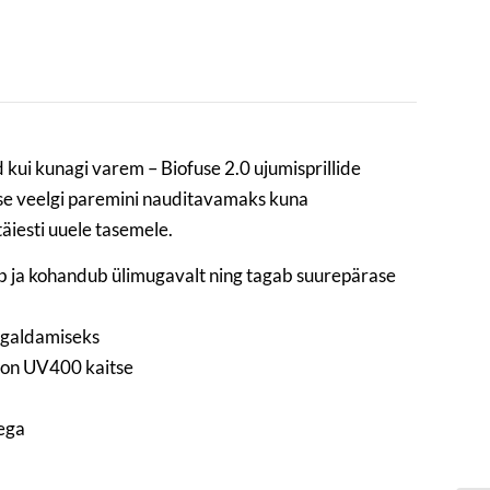
 kui kunagi varem – Biofuse 2.0 ujumisprillide
se veelgi paremini nauditavamaks kuna
äiesti uuele tasemele.
nib ja kohandub ülimugavalt ning tagab suurepärase
aigaldamiseks
l on UV400 kaitse
dega