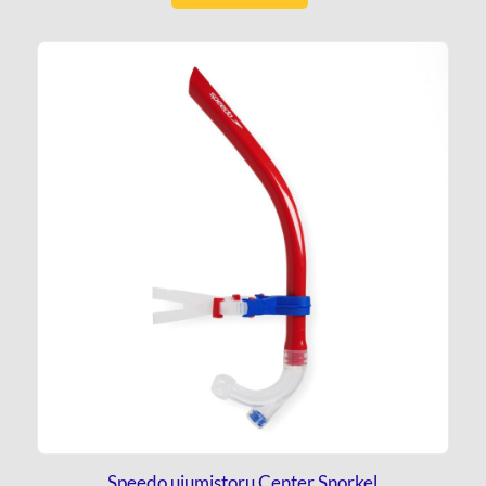
Speedo ujumistoru Center Snorkel