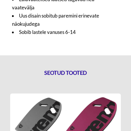
vaatevälja
Uus disain sobitub paremini erinevate
näokujudega
Sobib lastele vanuses 6-14
SEOTUD TOOTED