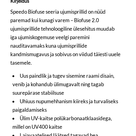
Kirjeldus
Speedo Biofuse seeria ujumisprillid on nüüd
paremad kui kunagi varem – Biofuse 2.0
ujumisprillide tehnoloogiline ülesehitus muudab
iga ujumiskogemuse veelgi paremini
nauditavamaks kuna ujumisprillide
kandmismugavus ja sobivus on viidud täiesti uuele
tasemele.
Uus paindlik ja tugev sisemine raami disain,
venib ja kohandub ülimugavalt ning tagab
suurepärase stabiilsuse
Uhiuus nupumehhanism kiireks ja turvaliseks
paigaldamiseks
Ülim UV-kaitse polükarbonaatklaasidega,
millel on UV400 kaitse
Laiavaatelised läätsed tagavad hea