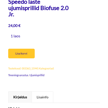
Speedo laste
ujumisprillid Biofuse 2.0
Jr.
24,00
€
1 laos
Lisa korvi
Tootekood:
003363_15945
Kategooriad:
Treeningvarustus
,
Ujumisprillid
Kirjeldus
Lisainfo