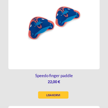
Speedo finger paddle
22,00
€
LISA KORVI