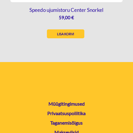
Speedo ujumistoru Center Snorkel
59,00
€
LISA KORVI
Müügitingimused
Privaatsuspoliitika
Taganemisõigus
Makseviisid