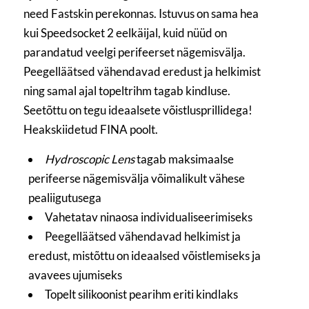
need Fastskin perekonnas. Istuvus on sama hea
kui Speedsocket 2 eelkäijal, kuid nüüd on
parandatud veelgi perifeerset nägemisvälja.
Peegelläätsed vähendavad eredust ja helkimist
ning samal ajal topeltrihm tagab kindluse.
Seetõttu on tegu ideaalsete võistlusprillidega!
Heakskiidetud FINA poolt.
Hydroscopic Lens
tagab maksimaalse
perifeerse nägemisvälja võimalikult vähese
pealiigutusega
Vahetatav ninaosa individualiseerimiseks
Peegelläätsed vähendavad helkimist ja
eredust, mistõttu on ideaalsed võistlemiseks ja
avavees ujumiseks
Topelt silikoonist pearihm eriti kindlaks