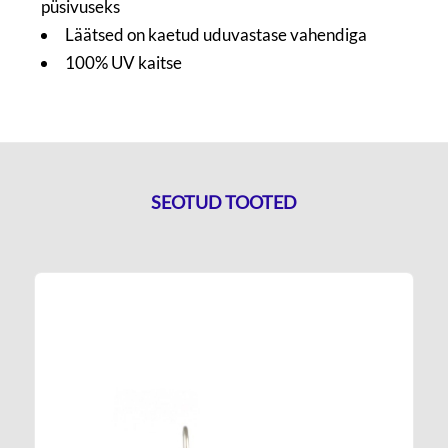
püsivuseks
Läätsed on kaetud uduvastase vahendiga
100% UV kaitse
SEOTUD TOOTED