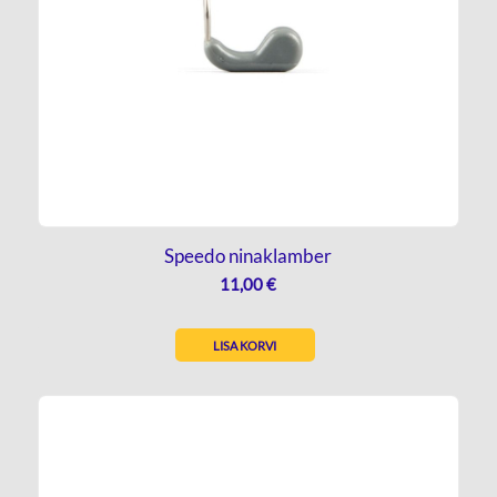
Speedo ninaklamber
11,00
€
LISA KORVI