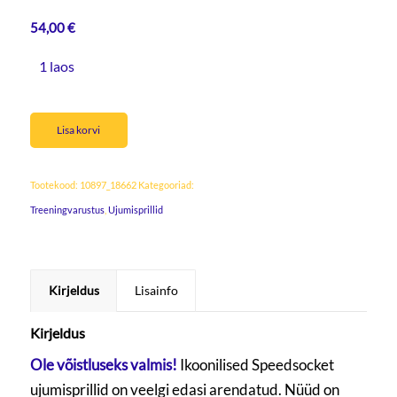
54,00
€
1 laos
Lisa korvi
Tootekood:
10897_18662
Kategooriad:
Treeningvarustus
,
Ujumisprillid
Kirjeldus
Lisainfo
Kirjeldus
Ole võistluseks valmis!
Ikoonilised Speedsocket
ujumisprillid on veelgi edasi arendatud. Nüüd on