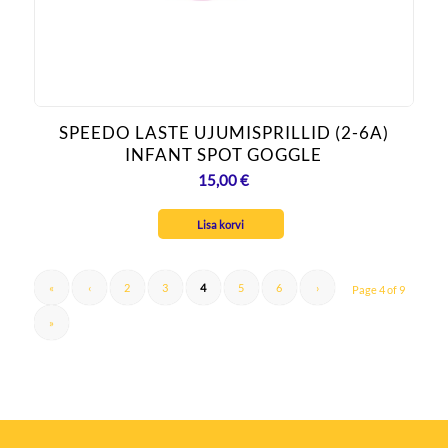
SPEEDO LASTE UJUMISPRILLID (2-6A)
INFANT SPOT GOGGLE
15,00
€
Lisa korvi
«
‹
2
3
4
5
6
›
Page 4 of 9
»