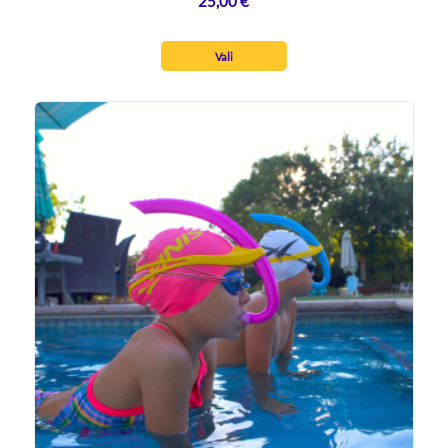
25,00
€
Vali