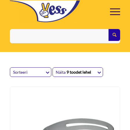
Sorteeri
Näita
9 toodet lehel